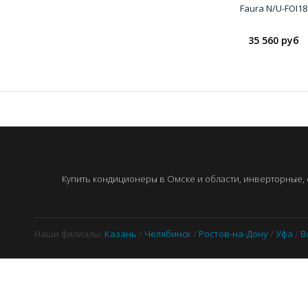
Faura N/U-FOI18
35 560 руб
Купить кондиционеры в Омске и области, инверторные, с
Наши филиалы:
Казань
/
Челябинск
/
Ростов-на-Дону
/
Уфа
/
В