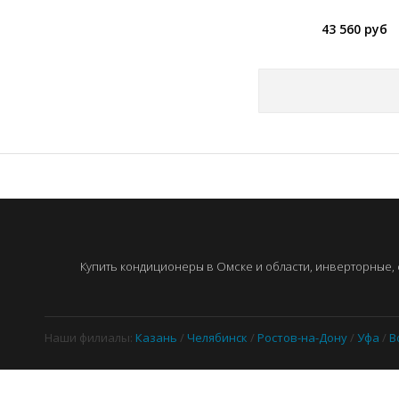
43 560 руб
Купить кондиционеры в Омске и области, инверторные, с
Наши филиалы:
Казань
/
Челябинск
/
Ростов-на-Дону
/
Уфа
/
В